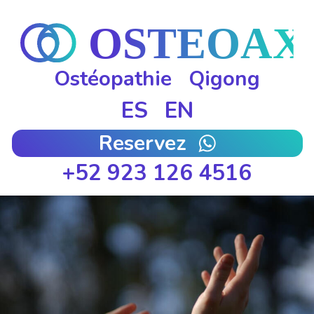
Ostéopathie
Qigong
ES
EN
Reservez
+52 923 126 4516